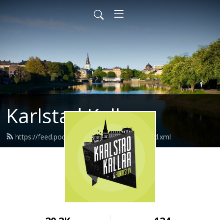
Karlstad Kallar
https://feed.podbean.com/karlstadkallar/feed.xml