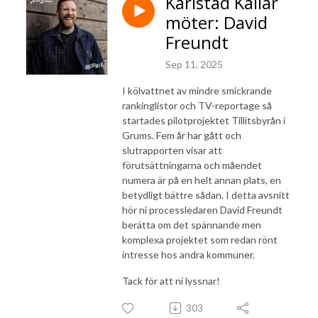
Karlstad Kallar
möter: David
Freundt
Sep 11, 2025
I kölvattnet av mindre smickrande
rankinglistor och TV-reportage så
startades pilotprojektet Tillitsbyrån i
Grums. Fem år har gått och
slutrapporten visar att
förutsättningarna och måendet
numera är på en helt annan plats, en
betydligt bättre sådan. I detta avsnitt
hör ni processledaren David Freundt
berätta om det spännande men
komplexa projektet som redan rönt
intresse hos andra kommuner.
Tack för att ni lyssnar!
303