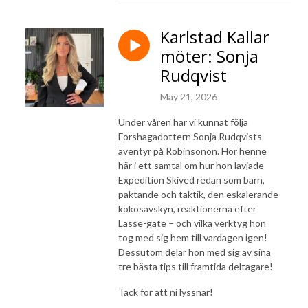
Karlstad Kallar
möter: Sonja
Rudqvist
May 21, 2026
Under våren har vi kunnat följa
Forshagadottern Sonja Rudqvists
äventyr på Robinsonön. Hör henne
här i ett samtal om hur hon lavjade
Expedition Skived redan som barn,
paktande och taktik, den eskalerande
kokosavskyn, reaktionerna efter
Lasse-gate – och vilka verktyg hon
tog med sig hem till vardagen igen!
Dessutom delar hon med sig av sina
tre bästa tips till framtida deltagare!
Tack för att ni lyssnar!