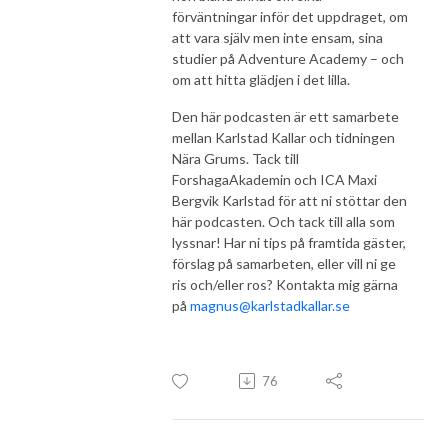
förväntningar inför det uppdraget, om
att vara själv men inte ensam, sina
studier på Adventure Academy – och
om att hitta glädjen i det lilla.
Den här podcasten är ett samarbete
mellan Karlstad Kallar och tidningen
Nära Grums. Tack till
ForshagaAkademin och ICA Maxi
Bergvik Karlstad för att ni stöttar den
här podcasten. Och tack till alla som
lyssnar! Har ni tips på framtida gäster,
förslag på samarbeten, eller vill ni ge
ris och/eller ros? Kontakta mig gärna
på
magnus@karlstadkallar.se
76