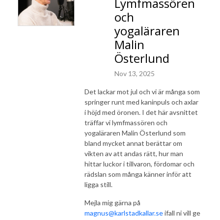
Lymfmassören
och
yogaläraren
Malin
Österlund
Nov 13, 2025
Det lackar mot jul och vi är många som
springer runt med kaninpuls och axlar
i höjd med öronen. I det här avsnittet
träffar vi lymfmassören och
yogaläraren Malin Österlund som
bland mycket annat berättar om
vikten av att andas rätt, hur man
hittar luckor i tillvaron, fördomar och
rädslan som många känner inför att
ligga still.
Mejla mig gärna på
magnus@karlstadkallar.se
ifall ni vill ge