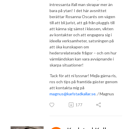
intressanta ifall man skrapar mer än
bara på ytan! I det här avsnittet
berättar Rosanna Oscarés om vägen
till att bli jurist, att gå från pluggis till
att känna sig sämst i klassen, vikten
av kontakter och att engagera sig i
ideella verksamheter, satsningen på
att öka kunskapen om
hedersrelaterade frågor – och om hur
värmländskan kan vara avväpnande i
skarpa situationer!
Tack för att ni lyssnar! Mejla gärna ris,
ros och tips på framtida gäster genom
att kontakta mig på
magnus@karlstadkallar.se
. / Magnus
177