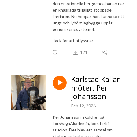
den emotionella bergochdalbanan när
en knäskada tillfälligt stoppade
karriären. Nu hoppas han kunna ta ett
ungt och lyhört lagbygge uppåt
genom seriesystemet.
Tack för att ni lyssnar!
121
Karlstad Kallar
möter: Per
Johansson
Feb 12, 2026
Per Johansson, skolchef på
ForshagaAkademin, kom förbi
studion. Det blev ett samtal om
skolans
individanpassade