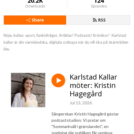
20.2K
124
Downloads
Episodes
Share
RSS
Nöje, kultur, sport, funkisfrågor. Artiklar! Podcasts! Krönikor!  Karlstad 
kallar är din värmländska, digitala ostkupa när du vill öka på skärmtiden 
lite.
Karlstad Kallar
möter: Kristin
Hagegård
Jul 13, 2026
Sångerskan Kristin Hagegård gästar
podcaststudion. Vi pratar om
"Sommarkväll i gränslandet", en
spelning där publiken får uppleva