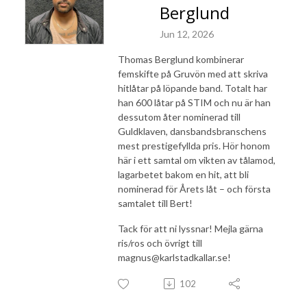
Berglund
Jun 12, 2026
Thomas Berglund kombinerar
femskifte på Gruvön med att skriva
hitlåtar på löpande band. Totalt har
han 600 låtar på STIM och nu är han
dessutom åter nominerad till
Guldklaven, dansbandsbranschens
mest prestigefyllda pris. Hör honom
här i ett samtal om vikten av tålamod,
lagarbetet bakom en hit, att bli
nominerad för Årets låt – och första
samtalet till Bert!
Tack för att ni lyssnar! Mejla gärna
ris/ros och övrigt till
magnus@karlstadkallar.se!
102